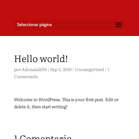
Seleccionar página
Hello world!
por
Adonais2019
|
Sep 5, 2019
|
Uncategorized
|
1
Comentario
Welcome to WordPress. This is your first post. Edit or
delete it, then start writing!
1 Comentario